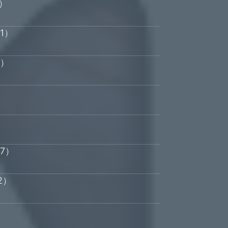
8）
1）
8）
）
）
17）
2）
）