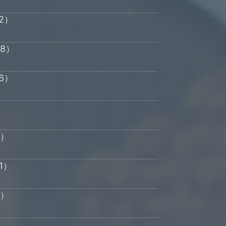
2）
18）
6）
）
0）
1）
0）
）