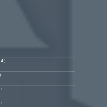
）
）
）
）
24）
1）
0）
0）