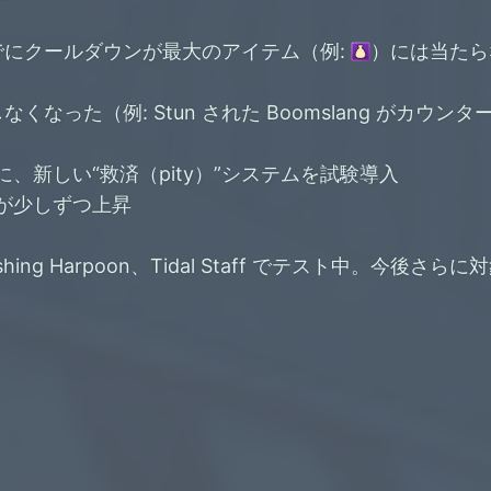
にクールダウンが最大のアイテム（例:
）には当たら
なった（例: Stun された Boomslang がカウン
新しい“救済（pity）”システムを試験導入
が少しずつ上昇
d、Fishing Harpoon、Tidal Staff でテスト中。今後さ
整