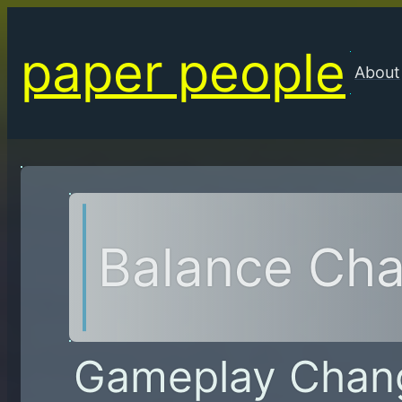
内
容
paper people
を
About
ス
キ
ッ
プ
Balance Cha
Gameplay Chan