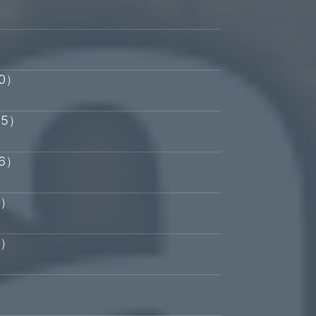
）
0）
15）
6）
2）
2）
）