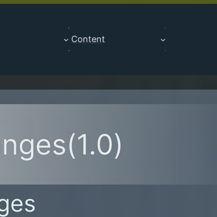
Content
nges(1.0)
ges