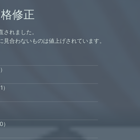
価格修正
直されました。
に見合わないものは値上げされています。
5）
21）
）
20）