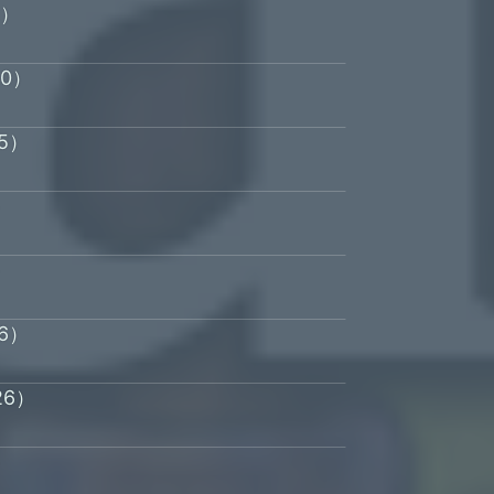
2）
20）
5）
）
）
6）
26）
）