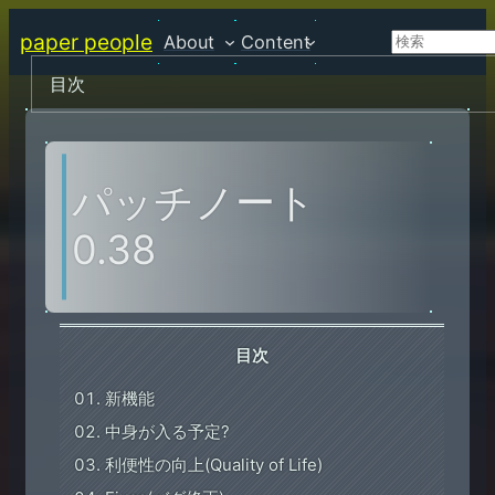
内
paper people
About
Content
検
容
索
を
目次
ス
キ
ッ
パッチノート
プ
0.38
目次
新機能
中身が入る予定?
利便性の向上(Quality of Life)