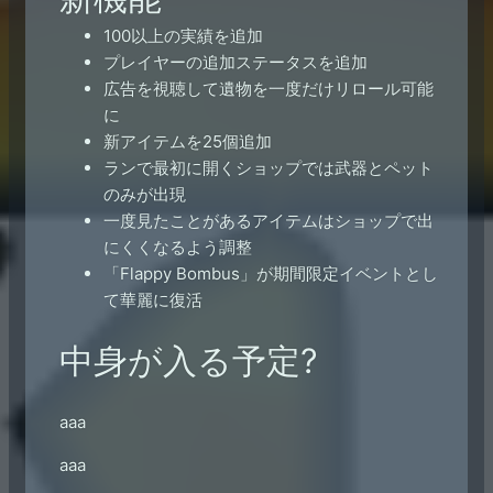
100以上の実績を追加
プレイヤーの追加ステータスを追加
広告を視聴して遺物を一度だけリロール可能
に
新アイテムを25個追加
ランで最初に開くショップでは武器とペット
のみが出現
一度見たことがあるアイテムはショップで出
にくくなるよう調整
「Flappy Bombus」が期間限定イベントとし
て華麗に復活
中身が入る予定?
aaa
aaa