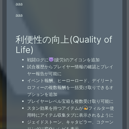
aaa
aaa
利便性の向上(Quality of
Life)
戦闘ログに
(疲労)のアイコンを追加
試合履歴からプレイヤー情報の確認とプレイ
ヤー報告が可能に
イベント報酬、ヒーローロード、デイリート
ロフィーの複数報酬を一括受け取りできるオ
プションを追加
プレイヤーレベル宝箱も複数受け取り可能に
スタン効果を持つアイテムが
フィルター使
用時にアイテム収集タブに表示されるように
ジェイドストーン、キャタピラー、コクーン
リングに変化レシピを表示