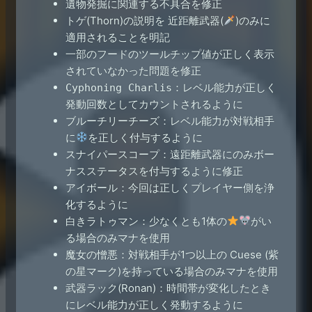
遺物発掘に関連する不具合を修正
トゲ(Thorn)の説明を 近距離武器(
)のみに
適用されることを明記
一部のフードのツールチップ値が正しく表示
されていなかった問題を修正
：レベル能力が正しく
Cyphoning Charlis
発動回数としてカウントされるように
ブルーチリーチーズ：レベル能力が対戦相手
に
を正しく付与するように
スナイパースコープ：遠距離武器にのみボー
ナスステータスを付与するように修正
アイボール：今回は正しくプレイヤー側を浄
化するように
白きラトゥマン：少なくとも1体の
がい
る場合のみマナを使用
魔女の憎悪：対戦相手が1つ以上の Cuese (紫
の星マーク)を持っている場合のみマナを使用
武器ラック(Ronan)：時間帯が変化したとき
にレベル能力が正しく発動するように