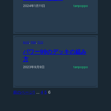
2024年1月11日
tanpoppo
M:tG
, 
P99
, 
TCG
パワー99のデッキの組み
方
2023年9月9日
tanpoppo
前のページ
1
…
4
5
6