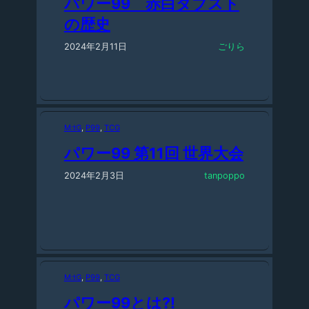
パワー99 赤白ダブスト
の歴史
2024年2月11日
ごりら
M:tG
, 
P99
, 
TCG
パワー99 第11回 世界大会
2024年2月3日
tanpoppo
M:tG
, 
P99
, 
TCG
パワー99とは?!