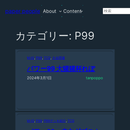
paper people
About
Content
検
索
カテゴリー:
P99
M:tG
, 
P99
, 
TCG
, 
大会関連
パワー99 大猩猩杯れぽ
2024年3月1日
tanpoppo
M:tG
, 
P99
, 
P99デッキ紹介
, 
TCG