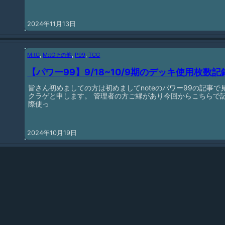
2024年11月13日
M:tG
, 
M:tGその他
, 
P99
, 
TCG
【パワー99】9/18~10/9期のデッキ使用枚数記
皆さん初めましての方は初めましてnoteのパワー99の記事
クラゲと申します。 管理者の方ご縁があり今回からこちらで
際使っ
2024年10月19日