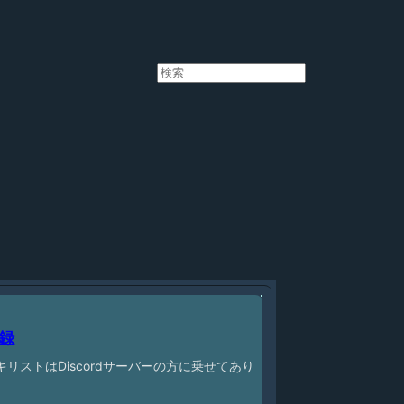
検
索
記録
リストはDiscordサーバーの方に乗せてあり