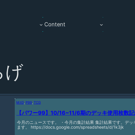
Content
らげ
M:tG
, 
P99
, 
TCG
【パワー99】10/16~11/6期のデッキ使用枚数
今月のニュースです。 ・今月の集計結果 集計結果です。デッキ
ます。 https://docs.google.com/spreadsheets/d/1k3jk