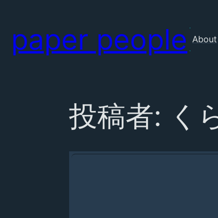
paper people
About
投稿者:
く